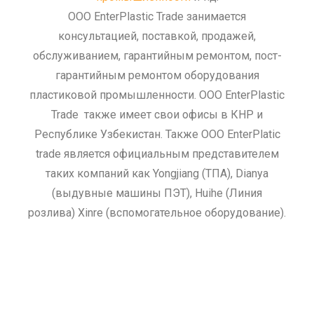
OOO EnterPlastic Trade занимается
консультацией, поставкой, продажей,
обслуживанием, гарантийным ремонтом, пост-
гарантийным ремонтом оборудования
пластиковой промышленности. ООО EnterPlastic
Trade также имеет свои офисы в КНР и
Республике Узбекистан. Также ООО EnterPlatic
trade является официальным представителем
таких компаний как Yongjiang (ТПА), Dianya
(выдувные машины ПЭТ), Huihe (Линия
розлива) Xinre (вспомогательное оборудование).
ООО Enter Plastic
Trade.Узбекистан.Ташкент.Тпа.Термопласт.ПЭТ
выдувной станок. Выдувной станок.