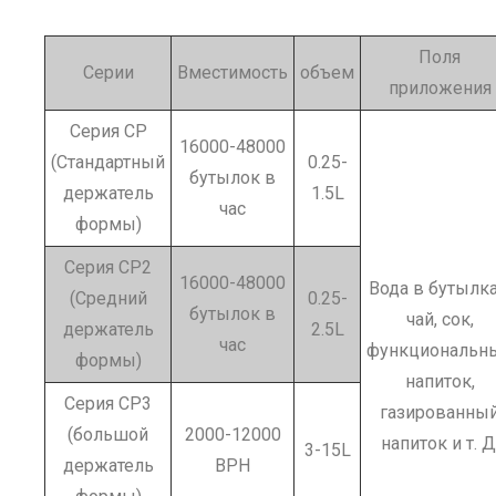
Поля
Серии
Вместимость
объем
приложения
Серия CP
16000-48000
(Стандартный
0.25-
бутылок в
держатель
1.5L
час
формы)
Серия CP2
16000-48000
Вода в бутылка
(Средний
0.25-
бутылок в
чай, сок,
держатель
2.5L
час
функциональн
формы)
напиток,
Серия CP3
газированны
(большой
2000-12000
напиток и т. Д
3-15L
держатель
BPH